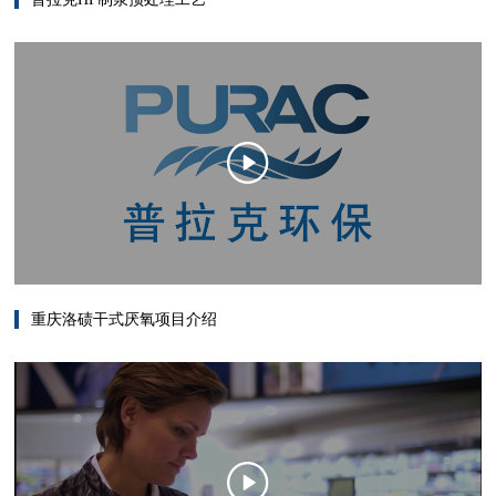
重庆洛碛干式厌氧项目介绍