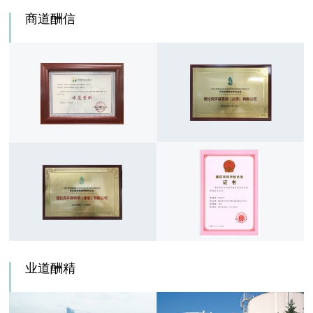
商道酬信
业道酬精